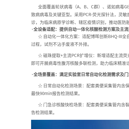
全面覆盖轮状病毒（A、B、C群）、诺如病毒GI
致病病毒及关键亚型。采用PCR-荧光探针法，灵敏
诊，为临床病原学诊断、辖区疫情识别，推动医防
·全设备适配：提供自动一体化核酸检测方案及主流
☆ 自动化一体化方案：适配博晖创新BHQ-III
过程，试剂不沾手废液不外排。
☆ 磁珠提取+主流PCR扩增仪：新增适配主流荧光
即可开展病毒性腹泻核酸多联检测，助力临床精准
·全场景覆盖：满足实验室日常自动化检测需求及门
☆ 日常自动化检测场景：配套粪便采集管内含保
最快90min报告检测结果。
☆ 门急诊核酸快检场景：配套粪便采集管内含裂解
告检测结果。