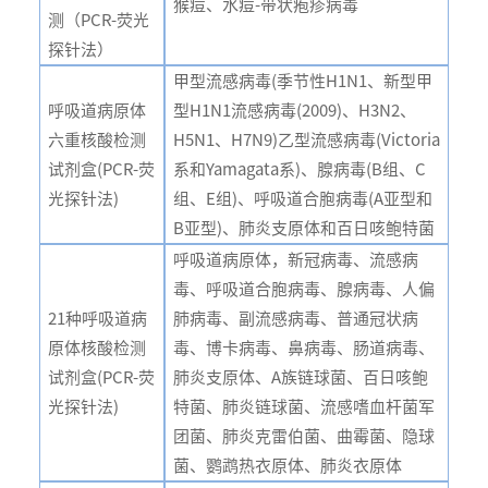
猴痘、水痘-带状疱疹病毒
测（PCR-荧光
探针法）
甲型流感病毒(季节性H1N1、新型甲
呼吸道病原体
型H1N1流感病毒(2009)、H3N2、
六重核酸检测
H5N1、H7N9)乙型流感病毒(Victoria
试剂盒(PCR-荧
系和Yamagata系)、腺病毒(B组、C
光探针法)
组、E组)、呼吸道合胞病毒(A亚型和
B亚型)、肺炎支原体和百日咳鲍特菌
呼吸道病原体，新冠病毒、流感病
毒、呼吸道合胞病毒、腺病毒、人偏
21种呼吸道病
肺病毒、副流感病毒、普通冠状病
原体核酸检测
毒、博卡病毒、鼻病毒、肠道病毒、
试剂盒(PCR-荧
肺炎支原体、A族链球菌、百日咳鲍
光探针法)
特菌、肺炎链球菌、流感嗜血杆菌军
团菌、肺炎克雷伯菌、曲霉菌、隐球
菌、鹦鹉热衣原体、肺炎衣原体