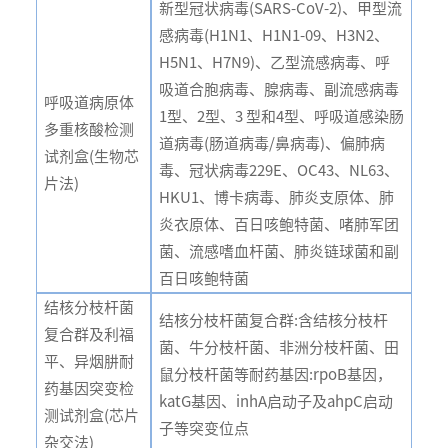
新型冠状病毒(SARS-CoV-2)、甲型流
感病毒(H1N1、H1N1-09、H3N2、
H5N1、H7N9)、乙型流感病毒、呼
吸道合胞病毒、腺病毒、副流感病毒
呼吸道病原体
1型、2型、3 型和4型、呼吸道感染肠
多重核酸检测
道病毒(肠道病毒/鼻病毒)、偏肺病
试剂盒(生物芯
毒、冠状病毒229E、OC43、NL63、
片法)
HKU1、博卡病毒、肺炎支原体、肺
炎衣原体、百日咳鲍特菌、啫肺军团
菌、流感嗜血杆菌、肺炎链球菌和副
百日咳鲍特菌
结核分枝杆菌
结核分枝杆菌复合群:含结核分枝杆
复合群及利福
菌、牛分枝杆菌、非洲分枝杆菌、田
平、异烟肼耐
鼠分枝杆菌等耐药基因:rpoB基因，
药基因突变检
katG基因、inhA启动子及ahpC启动
测试剂盒(芯片
子等突变位点
杂交法)