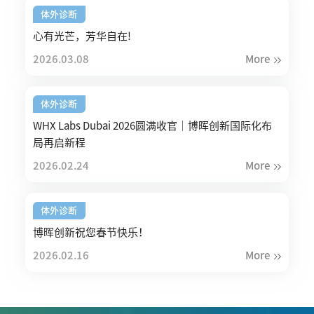
体外诊断
心有光芒，芳华自在!
2026.03.08
More
体外诊断
WHX Labs Dubai 2026圆满收官｜博晖创新国际化布
局再启新程
2026.02.24
More
体外诊断
博晖创新祝您春节快乐！
2026.02.16
More