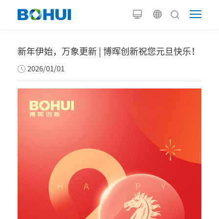
新年伊始，万象更新 | 博晖创新祝您元旦快乐！
2026/01/01